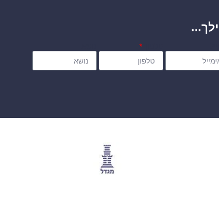
לך...
יל
טלפון
נושא