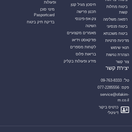
ופעולות
חיסכון מגיל קטן
ביטוח מחלות
מינוי סוכן
תכנון פרישה
קשות
Pasportcard
צק-אפ-פיננסי
רפואה משלימה
בדיקת תיק ביטוח
השיטה
ביטוח פנסיוני
מאמרים מקצועיים
ביטוח משכנתא
פודקאסט וידיאו
מדיניות פרטיות
לקוחות מספרים
תנאי שימוש
בריאות פלוס
הצהרת נגישות
מידע ופעולות בקליק
צור קשר
יצירת קשר
טל': 09-763-8333
פקס: 077-2285556
service@ofakim-
m.co.il
כרטיס ביקור
דיגיטלי