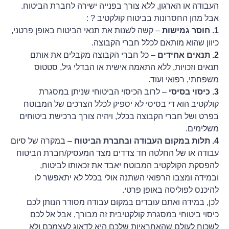
העבודה או הארגון, ללא צורך בפנייה ישירה לחברת הביטוח.
אבל מהן החסרונות בביטוח קולקטיב ? :
1. חוסר גמישות
– קשה לשנות את תנאי הביטוח באופן פרטני,
כיוון שהוא מותאם לכלל חברי הקבוצה.
2. תנאים אחידים
– כל חברי הקבוצה מקבלים את אותם
תנאים וזכויות, ללא התאמה אישית או הבדלי גיל, סטטוס
משפחתי, רפואי ועוד.
3. כיסוי בסיסי
– לרוב הכיסוי הביטוחי שניתן במסגרת
קולקטיב הוא די בסיסי לא יספיק לכלל הצרכים של המבוטח
בפרט ושל חברי הקבוצה בכלל, ויהיה צורך ברכישת ביטוחים
משלימים.
4. תלות במקום העבודה ובחברת הביטוח
– במקרה של סיום
עבודה או של החלטה חד צדדים מצד המעסיק/חברת הביטוח
להפסקת הקולקטיב המבוטח יאבד את זכאותו לביטוח,
ובמידה ומצבו הרפואי השתנה אולי בכלל לא יתאפשר לו
להיכנס לפוליסה באופן פרטי.
לכן, במידה ואתם עובדים במקום עבודה מסודר הנותן לכם
כיסוי ביטוחי במסגרת קולקטיבית זה מבורך, אבל אל לכם
לשכוח לעולם שהאחראיות שלכם היא לדאוג לעצמכם ולא